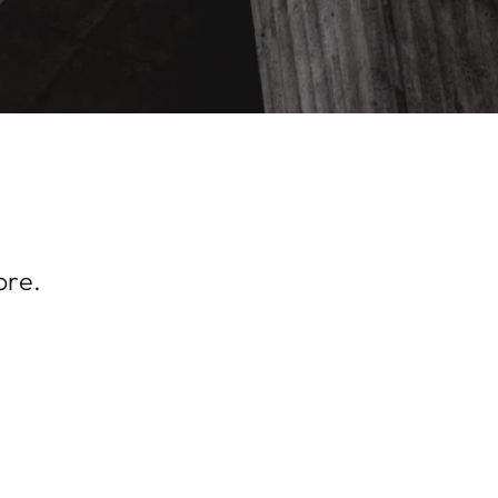
ore.
st