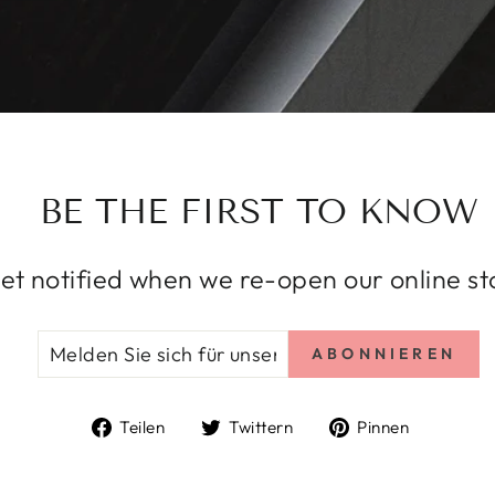
BE THE FIRST TO KNOW
et notified when we re-open our online st
MELDEN
ABONNIEREN
ABONNIEREN
SIE
SICH
FÜR
Auf
Auf
Auf
Teilen
Twittern
Pinnen
UNSERE
Facebook
Twitter
Pintere
MAILINGLISTE
AN
teilen
twittern
pinnen